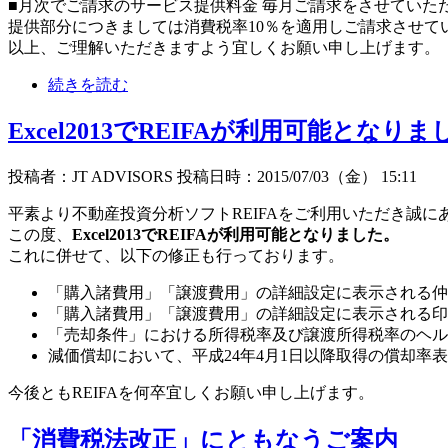
■月次でご請求のサービス提供料金 毎月ご請求をさせていただい
提供部分につきましては消費税率10％を適用しご請求させて
以上、ご理解いただきますよう宜しくお願い申し上げます。
続きを読む
Excel2013でREIFAが利用可能となり
投稿者：JT ADVISORS 投稿日時：2015/07/03（金） 15:11
平素より不動産投資分析ソフトREIFAをご利用いただき誠に
この度、
Excel2013でREIFAが利用可能となりました。
これに併せて、以下の修正も行っております。
「購入諸費用」「譲渡費用」の詳細設定に表示される仲
「購入諸費用」「譲渡費用」の詳細設定に表示される印
「売却条件」における所得税率及び譲渡所得税率のヘル
減価償却において、平成24年4月1日以降取得の償却率
今後ともREIFAを何卒宜しくお願い申し上げます。
「消費税法改正」にともなうご案内