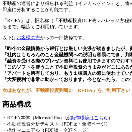
不動産の運営により得られる利益（インカムゲイン）と、将
即座に分析することが可能です。
「REIFA」は、旧名称（「不動産投資DCF法レバレッジ
るまで、幅広くご利用頂いています。
以下は
お客様の声
からの一部抜粋です。
「昨今の金融情勢から銀行とは厳しい交渉が続きましたが、
「社内はもちろんのこと金融機関への説明も容易にでき、判
「融資を受ける際のプレゼン資料にも使用できますのでおす
「このソフトを使うことで不動産投資のうまみがどこにある
「アパートを所有しており、もう１棟購入の際に使わせてい
「大変便利で非常に助かっております。今となったら、この
次はあなたが、不動産投資判断に「REIFA」をご利用下さい
商品構成
・REIFA本体（Microsoft Excel版/
動作環境はこちら
）
・不動産投資分析テキスト（PDF版・全45ページ）
・操作マニュアル（PDF版・全37ページ）